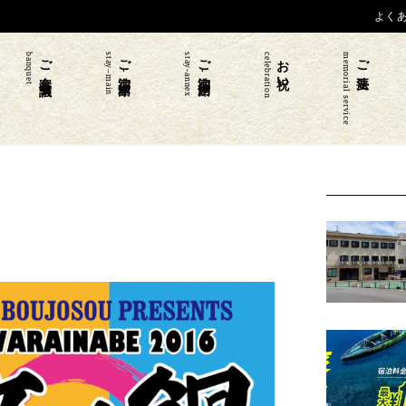
よく
banquet
ご宴会 会議
stay–main
ご宿泊-本館
stay-annex
ご宿泊-別館
celebration
お祝い
memorial service
ご法要