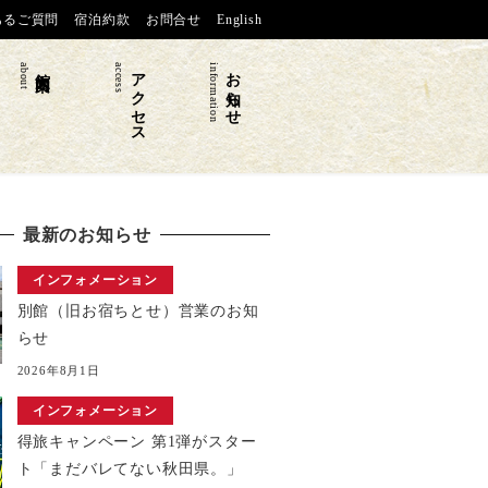
あるご質問
宿泊約款
お問合せ
English
about
館内案内
access
アクセス
information
お知らせ
最新のお知らせ
インフォメーション
別館（旧お宿ちとせ）営業のお知
らせ
2026年8月1日
インフォメーション
得旅キャンペーン 第1弾がスター
ト「まだバレてない秋田県。」