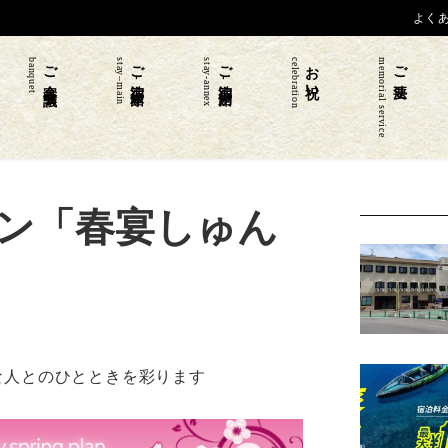
よく
banquet
ご宴会 会議
stay–main
ご宿泊-本館
stay-annex
ご宿泊-別館
celebration
お祝い
memorial service
ご法要
ン「春宴しゅん
な人とのひとときを彩ります