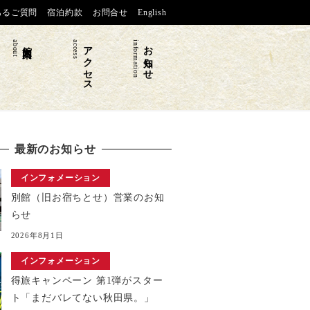
あるご質問
宿泊約款
お問合せ
English
about
館内案内
access
アクセス
information
お知らせ
最新のお知らせ
インフォメーション
別館（旧お宿ちとせ）営業のお知
らせ
2026年8月1日
インフォメーション
得旅キャンペーン 第1弾がスター
ト「まだバレてない秋田県。」