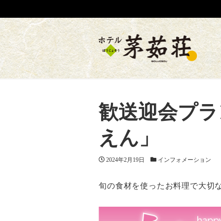
歓送迎会プラ
えん」
投稿日
2024年2月19日
カテゴリー
インフォメーション
旬の食材を使ったお料理で大切