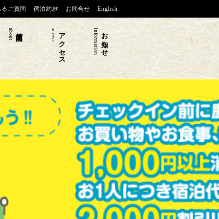
あるご質問
宿泊約款
お問合せ
English
about
館内案内
access
アクセス
information
お知らせ