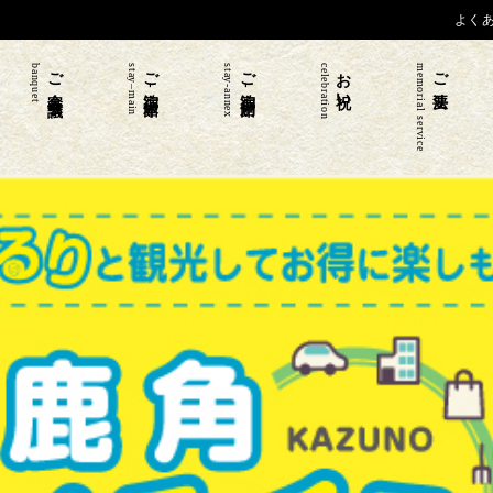
よく
banquet
ご宴会 会議
stay–main
ご宿泊-本館
stay-annex
ご宿泊-別館
celebration
お祝い
memorial service
ご法要