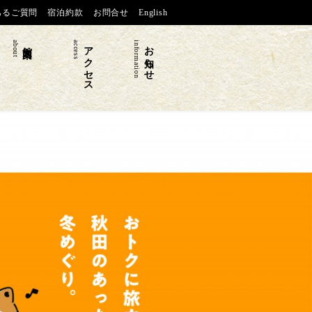
あるご質問
宿泊約款
お問合せ
English
about
館内案内
access
アクセス
information
お知らせ