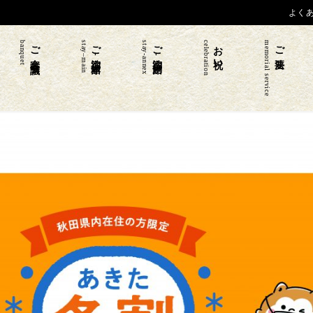
よく
banquet
ご宴会 会議
stay–main
ご宿泊-本館
stay-annex
ご宿泊-別館
celebration
お祝い
memorial service
ご法要